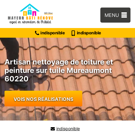
MENU
indisponible
indisponible
Artisan nettoyage de toiture et
peinture sur tuile Mureaumont
60220
VOIS NOS RÉALISATIONS
indisponible