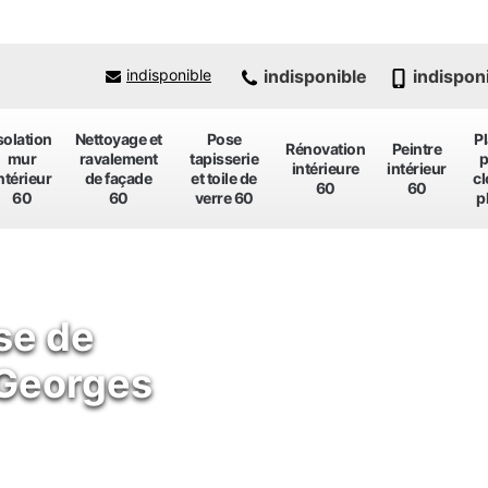
indisponible
indispon
indisponible
solation
Nettoyage et
Pose
P
Rénovation
Peintre
mur
ravalement
tapisserie
p
intérieure
intérieur
ntérieur
de façade
et toile de
cl
60
60
60
60
verre 60
p
se de
 Georges