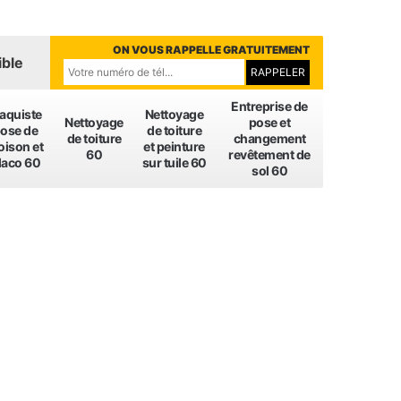
ON VOUS RAPPELLE GRATUITEMENT
ible
Entreprise de
laquiste
Nettoyage
Nettoyage
pose et
ose de
de toiture
de toiture
changement
oison et
et peinture
60
revêtement de
laco 60
sur tuile 60
sol 60