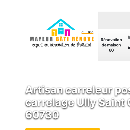
I
Rénovation
de maison
i
60
Artisan carreleur po
carrelage Ully Saint
60730