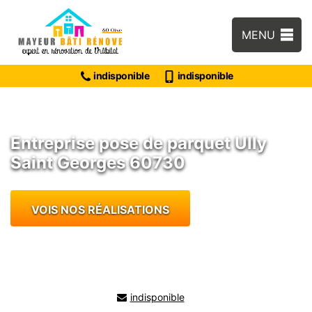
MENU
indisponible
indisponible
Entreprise pose de parquet Ully
Saint Georges 60730
VOIS NOS RÉALISATIONS
indisponible