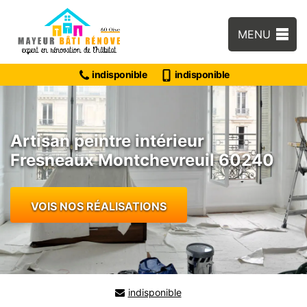
MENU
indisponible
indisponible
Artisan peintre intérieur
Fresneaux Montchevreuil 60240
VOIS NOS RÉALISATIONS
indisponible