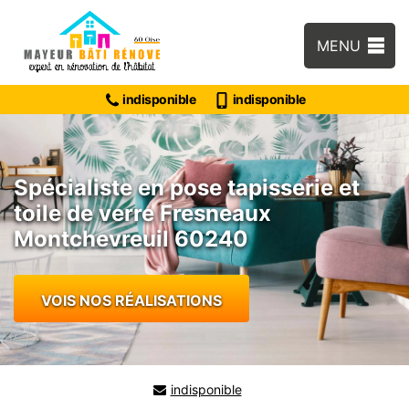
MENU
indisponible
indisponible
Spécialiste en pose tapisserie et
toile de verre Fresneaux
Montchevreuil 60240
VOIS NOS RÉALISATIONS
indisponible