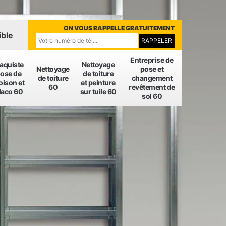
ON VOUS RAPPELLE GRATUITEMENT
ible
Entreprise de
laquiste
Nettoyage
Nettoyage
pose et
ose de
de toiture
de toiture
changement
oison et
et peinture
60
revêtement de
laco 60
sur tuile 60
sol 60