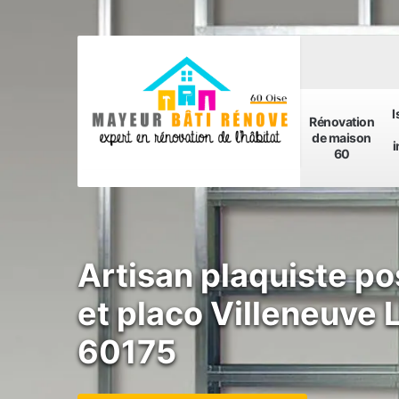
I
Rénovation
de maison
i
60
Artisan plaquiste po
et placo Villeneuve 
60175