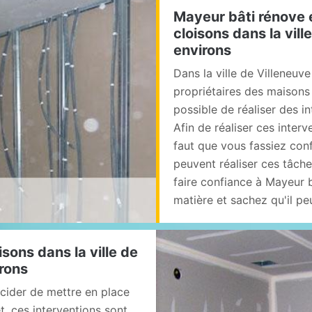
Mayeur bâti rénove e
cloisons dans la vil
environs
Dans la ville de Villeneuve
propriétaires des maisons f
possible de réaliser des i
Afin de réaliser ces interv
faut que vous fassiez conf
peuvent réaliser ces tâch
faire confiance à Mayeur b
matière et sachez qu'il pe
isons dans la ville de
irons
cider de mettre en place
t, ces interventions sont