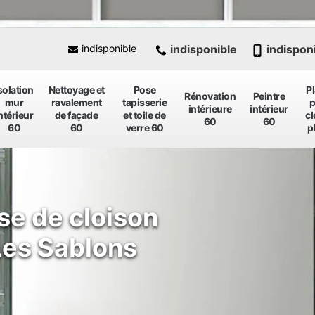
indisponible
indispon
indisponible
solation
Nettoyage et
Pose
P
Rénovation
Peintre
mur
ravalement
tapisserie
p
intérieure
intérieur
ntérieur
de façade
et toile de
cl
60
60
60
60
verre 60
p
se de cloison
Les Sablons