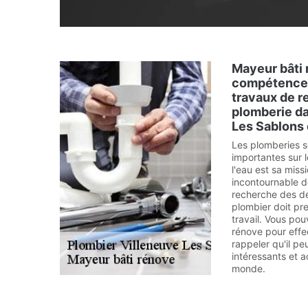
Mayeur bâti 
compétences
travaux de r
plomberie da
Les Sablons 
Les plomberies so
importantes sur 
l'eau est sa missi
incontournable de
recherche des dé
plombier doit pr
travail. Vous po
rénove pour effec
rappeler qu'il pe
intéressants et 
monde.