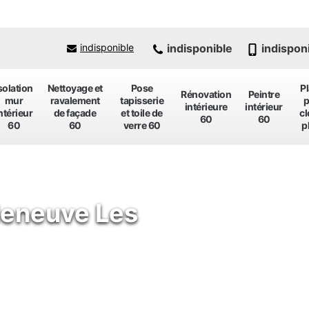
indisponible
indispon
indisponible
solation
Nettoyage et
Pose
P
Rénovation
Peintre
mur
ravalement
tapisserie
p
intérieure
intérieur
ntérieur
de façade
et toile de
cl
60
60
60
60
verre 60
p
lleneuve Les