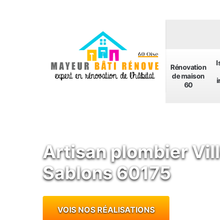
I
Rénovation
de maison
i
60
Artisan plombier Vi
Sablons 60175
VOIS NOS RÉALISATIONS