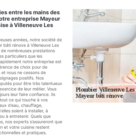
es entre les mains des
otre entreprise Mayeur
sise à Villeneuve Les
euses années, notre société de
 bâti rénove à Villeneuve Les
é de nombreuses prestations
es particuliers que les
Rapidement notre entreprise est
érence de choix pour de
 et nous ne cessons de
moignages positifs. Nos
éputés pour être très talentueux
’exercice de leur métier. Vous
urs leur faire confiance. Ils
tout ce qui touche à vos
aux d’eau, chauffage,
elles soient à installer, à
ou à entretenir. Quels que
ns, nos experts s’assureront que
in et votre cuisine restent
tionnelles et pratiques.