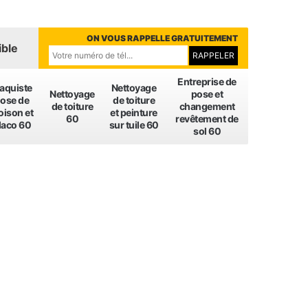
ON VOUS RAPPELLE GRATUITEMENT
ible
Entreprise de
laquiste
Nettoyage
Nettoyage
pose et
ose de
de toiture
de toiture
changement
oison et
et peinture
60
revêtement de
laco 60
sur tuile 60
sol 60