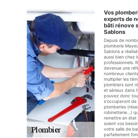
Vos plomberi
experts de n
bâti rénove 
Sablons
Depuis de nombr
plomberie Mayeur
Sablons a réalis
aussi bien chez l
professionnels. 
devenue une réf
nombreux clients
multiplier les té
plombiers sont r
et sérieux dans l
pouvez donc toujo
s'occuperont de 
plomberies (rése
robinetterie…) qu'
remettre en état 
soient vos besoi
votre salle de ba
parfaitement fonc