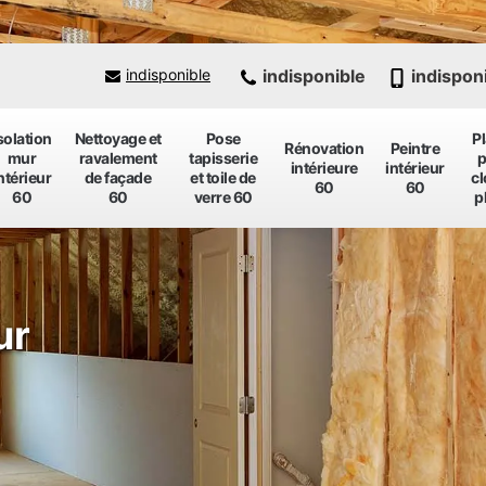
indisponible
indispon
indisponible
solation
Nettoyage et
Pose
P
Rénovation
Peintre
mur
ravalement
tapisserie
p
intérieure
intérieur
ntérieur
de façade
et toile de
cl
60
60
60
60
verre 60
p
ur