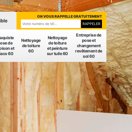
ON VOUS RAPPELLE GRATUITEMENT
ible
Entreprise de
laquiste
Nettoyage
Nettoyage
pose et
ose de
de toiture
de toiture
changement
oison et
et peinture
60
revêtement de
laco 60
sur tuile 60
sol 60