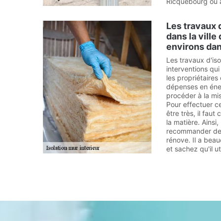
Ricquebourg ou a
Les travaux d
dans la vill
environs da
Les travaux d'isol
interventions qui
les propriétaires
dépenses en énerg
procéder à la mis
Pour effectuer c
être très, il fau
la matière. Ains
recommander de 
rénove. Il a bea
et sachez qu'il u