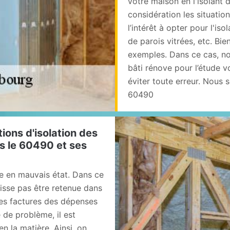
votre maison en l'isolant d
considération les situatio
l’intérêt à opter pour l'iso
de parois vitrées, etc. Bi
exemples. Dans ce cas, no
bâti rénove pour l’étude v
éviter toute erreur. Nous
60490
ions d'isolation des
s le 60490 et ses
e en mauvais état. Dans ce
uisse pas être retenue dans
des factures des dépenses
 de problème, il est
n la matière. Ainsi, on