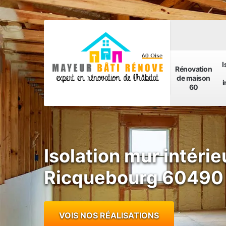
I
Rénovation
de maison
i
60
Isolation mur intérie
Ricquebourg 60490
VOIS NOS RÉALISATIONS