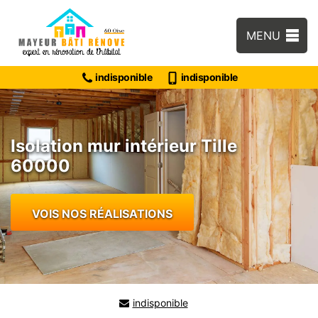
MENU
indisponible
indisponible
Isolation mur intérieur Tille
60000
VOIS NOS RÉALISATIONS
indisponible