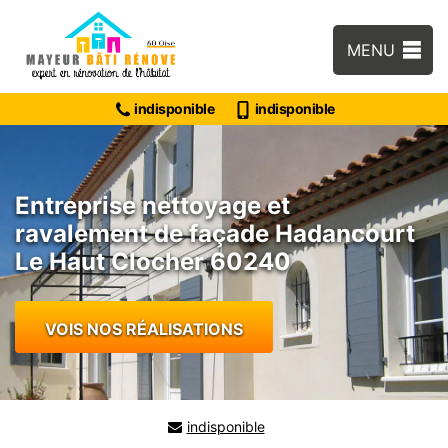
MENU
indisponible
indisponible
Entreprise nettoyage et
ravalement de façade Hadancourt
Le Haut Clocher 60240
VOIS NOS RÉALISATIONS
indisponible