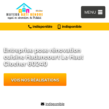
MENU
indisponible
indisponible
Entreprise pose rénovation
cuisine Hadancourt Le Haut
Clocher 60240
VOIS NOS RÉALISATIONS
indisponible