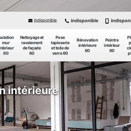
indisponible
indispon
indisponible
solation
Nettoyage et
Pose
P
Rénovation
Peintre
mur
ravalement
tapisserie
p
intérieure
intérieur
ntérieur
de façade
et toile de
cl
60
60
60
60
verre 60
p
n intérieure