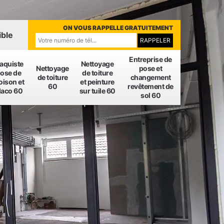
ON VOUS RAPPELLE GRATUITEMENT
ible
Entreprise de
laquiste
Nettoyage
Nettoyage
pose et
ose de
de toiture
de toiture
changement
oison et
et peinture
60
revêtement de
laco 60
sur tuile 60
sol 60