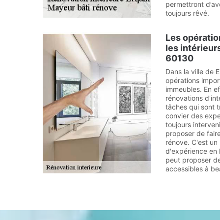
permettront d’avo
toujours rêvé.
Les opératio
les intérieu
60130
Dans la ville de E
opérations import
immeubles. En effe
rénovations d'int
tâches qui sont tr
convier des expe
toujours interven
proposer de fair
rénove. C'est un
d'expérience en l
peut proposer de
accessibles à b