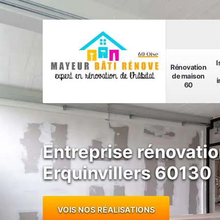
I
Rénovation
de maison
i
60
Entreprise rénovatio
Erquinvillers 60130
VOIS NOS RÉALISATIONS